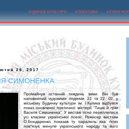
БУДИНОК КУЛЬТУРИ
КОЛЕКТИВИ
КЛУБНІ ФО
ютий 26, 2017
ИЛЯ СИМОНЕНКА
Промайнув останній тиждень зими. Він був
наповнений чудовими подіями. 21 та 22. 02. у
міському Будинку культури ім. І.Кулика відбувся
показ оновленої поетичної містерії “Тиша й грім
Василя Симоненка”. У виставі тісно переплелися
усі класики української поезії. Режисер вистави
О.Бондаренко показав ту паралель яка тісно
пов*язує минуле українського народу та його