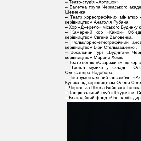
– Театр-студія «Артишок»
– Балетна трупа Черкаського академ
Шевченка
– Театр хореографічних мініатюр «
керівництвом Анатолія Рубана
– Хор «Джерело» міського Будинку ку
– Камерний хор «Канон» Об”єдна
керівництвом Євгена Валовенка.
– Фольклорно-етнографічний анс
керівництвом Віри Стельмашенко .
– Вокальний гурт «Буднітай» Черк
керівництвом Марини Хомік
– Театр вогню «Сварожичі» під кер
– Троїсті музики у складі : Ол
Олександра Недобора.
– Інструментальний ансамбль «Акв
Кулика під керівництвом Олени Сеге
– Черкаська Школа Бойового Гопака
– Танцювальний клуб «Штурм» м. См
– Благодійний фонд «Час надії» дир