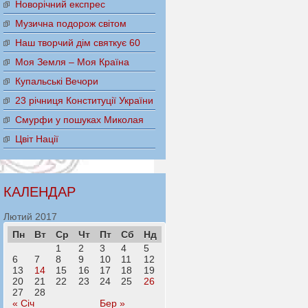
Новорічний експрес
Музична подорож світом
Наш творчий дім святкує 60
Моя Земля – Моя Країна
Купальські Вечори
23 річниця Конституції України
Смурфи у пошуках Миколая
Цвіт Нації
КАЛЕНДАР
Лютий 2017
Пн
Вт
Ср
Чт
Пт
Сб
Нд
1
2
3
4
5
6
7
8
9
10
11
12
13
14
15
16
17
18
19
20
21
22
23
24
25
26
27
28
« Січ
Бер »