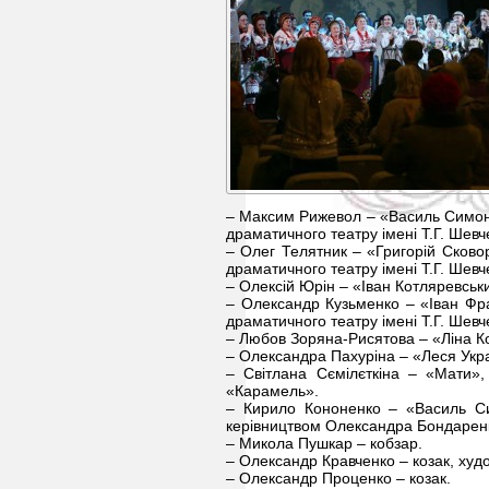
– Максим Рижевол – «Василь Симоне
драматичного театру імені Т.Г. Шевч
– Олег Телятник – «Григорій Сковор
драматичного театру імені Т.Г. Шевч
– Олексій Юрін – «Іван Котляревськи
– Олександр Кузьменко – «Іван Фра
драматичного театру імені Т.Г. Шевч
– Любов Зоряна-Рисятова – «Ліна Ко
– Олександра Пахуріна – «Леся Укр
– Світлана Сємілєткіна – «Мати»,
«Карамель».
– Кирило Кононенко – «Василь Сим
керівництвом Олександра Бондарен
– Микола Пушкар – кобзар.
– Олександр Кравченко – козак, худ
– Олександр Проценко – козак.