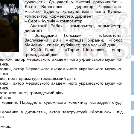
сучасність. До участі у виставі долучилися: –
Євген Валовенко – директор Черкаського
міського Будинку культури імені Івана Кулика,
композитор, хормейстер, диригент.
– Сергій Кулініч – композитор.
– Анатолій Рибак – композитор, хормейстер,
диригент.
– Володимир Гонський – «Лоскотон»,
Заслужений діяч мистецтв України, «Голос
Майдану», співак, публіцист, громадський діяч.
– Юрій Годо – «Тарас Шевченко», тенор,
громадський діяч.
нко», актор Черкаського академічного українського музично-
енка.
ода», актор Черкаського академічного українського музично-
енка.
й», поет, драматург, громадський діяч.
нко», актор Черкаського академічного українського музично-
енка.
стенко», поет, громадський діяч.
аїнка»
 керівник Народного художнього колективу естрадної студії
оненко в дитинстві», актор театру-студії «Артишок» , під
ка.
ожник.