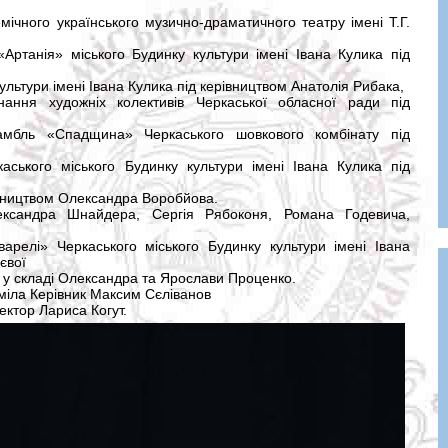
ічного українського музично-драматичного театру імені Т.Г.
Артанія» міського Будинку культури імені Івана Кулика під
льтури імені Івана Кулика під керівництвом Анатолія Рибака,
ння художніх колективів Черкаської обласної ради під
амбль «Спадщина» Черкаського шовкового комбінату під
аського міського Будинку культури імені Івана Кулика під
івництвом Олександра Воробйова.
ександра Шнайдера, Сергія Рябоконя, Романа Годевича,
арелі» Черкаського міського Будинку культури імені Івана
євої
 у складі Олександра та Ярослави Проценко.
іла Керівник Максим Сєліванов
ектор Лариса Когут.