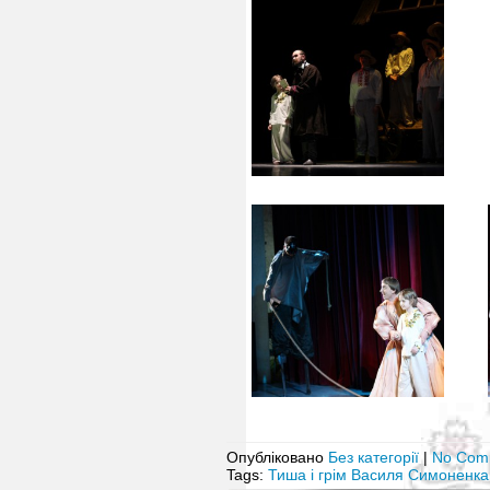
Опубліковано
Без категорії
|
No Com
Tags:
Тиша і грім Василя Симоненка