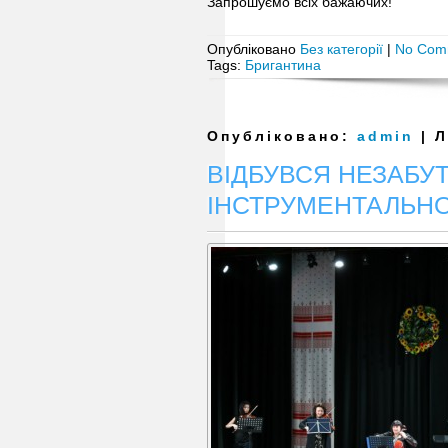
Запрошуємо всіх бажаючих!
Опубліковано
Без категорії
|
No Com
Tags:
Бригантина
Опубліковано:
admin
| Л
ВІДБУВСЯ НЕЗАБУ
ІНСТРУМЕНТАЛЬНО