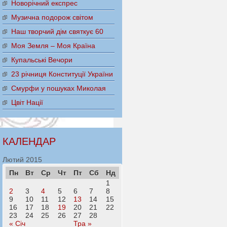
Новорічний експрес
Музична подорож світом
Наш творчий дім святкує 60
Моя Земля – Моя Країна
Купальські Вечори
23 річниця Конституції України
Смурфи у пошуках Миколая
Цвіт Нації
КАЛЕНДАР
Лютий 2015
Пн
Вт
Ср
Чт
Пт
Сб
Нд
1
2
3
4
5
6
7
8
9
10
11
12
13
14
15
16
17
18
19
20
21
22
23
24
25
26
27
28
« Січ
Тра »