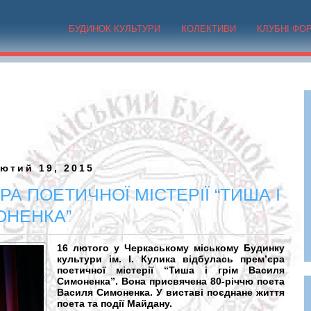
БУДИНОК КУЛЬТУРИ
КОЛЕКТИВИ
КЛУБНІ ФО
ютий 19, 2015
РА ПОЕТИЧНОЇ МІСТЕРІЇ “ТИША І
ОНЕНКА”
16 лютого у Черкаському міському Будинку
культури ім. І. Кулика відбулась прем’єра
поетичної містерії “Тиша і грім Василя
Симоненка”. Вона присвячена 80-річчю поета
Василя Симоненка. У виставі поєднане життя
поета та події Майдану.