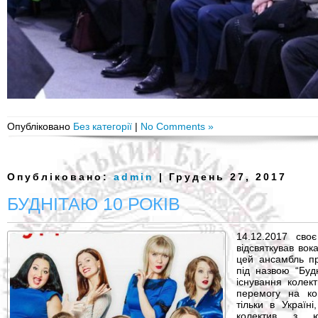
Опубліковано
Без категорії
|
No Comments »
Опубліковано:
admin
| Грудень 27, 2017
БУДНІТАЮ 10 РОКІВ
14.12.2017 сво
відсвяткував вок
цей ансамбль п
під назвою “Буд
існування колек
перемогу на ко
тільки в Україн
колектив з ю