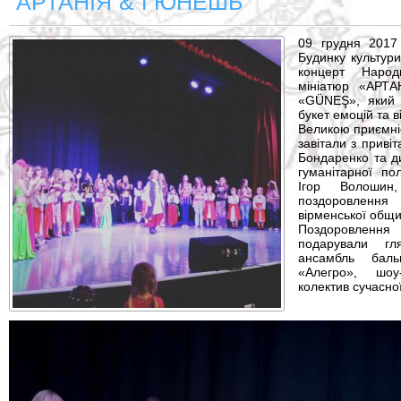
“АРТАНІЯ”&”ГЮНЕШЬ”
09 грудня 2017
Будинку культури
концерт Народ
мініатюр «АРТА
«GÜNEŞ», який 
букет емоцій та ві
Великою приємні
завітали з приві
Бондаренко та д
гуманітарної по
Ігор Волошин
поздоровленн
вірменської общи
Поздоровленн
подарували гля
ансамбль бал
«Алегро», шоу
колектив сучасно