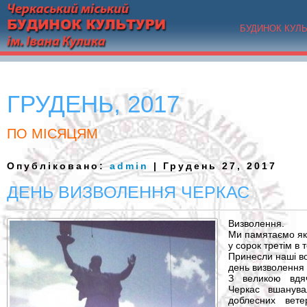
БУДИНОК КУЛ
ГРУДЕНЬ, 2017
ПО МІСЯЦЯМ
Опубліковано:
admin
| Грудень 27, 2017
ДЕНЬ ВИЗВОЛЕННЯ ЧЕРКАС
Визволення.
Ми памятаємо я
у сорок третім в
Принесли наші во
день визволення
З великою вдяч
Черкас вшанува
доблесних вете