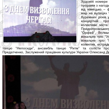
Художні номери 
прорами з нагоди
від німецько – 
мир на вулицях 
буремних років 
концертній пр
колективи міста
Придніпровськ
“Орфей”, Волкал
вокальне тріо “У
вокальне тріо 
колектив, естрад
танцю “Непосиди”, ансамбль танцю “Ритм” та солісти про
Предатченко, Заслужений працівник культури України Олександ Д