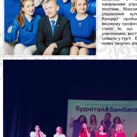
начальника упра
політики Макс
управління ку
Концерт прой
високому професі
стало те, що 
учасниками, висту
співали у гурті 
нових творчих зле