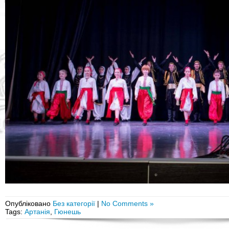
Опубліковано
Без категорії
|
No Comments »
Tags:
Артанія
,
Гюнешь