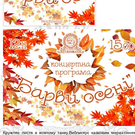
Кружляє листя в жовтому танку,Виблискує казковим мерехтінням.