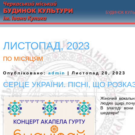
БУДИНОК КУЛ
ЛИСТОПАД, 2023
ПО МІСЯЦЯМ
Опубліковано:
admin
| Листопад 20, 2023
СЕРЦЕ УКРАЇНИ. ПІСНІ, ЩО РОЗКА
Жіночий вокальн
людях щирі почут
В злагоді вони
шедеври!