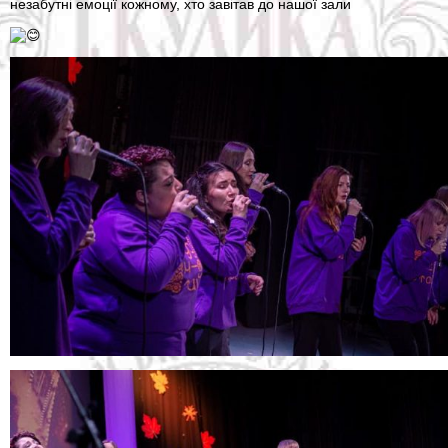
незабутні емоції кожному, хто завітав до нашої зали