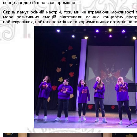
сонце лагідне їй шле своє проміння…
Скрізь панує осінній настрій, тож, ми не втрачаючи можливості
море позитивних емоцій підготували осінню концертну прог
найяскравіших, найталановитіших та харизматичних артистів нашо