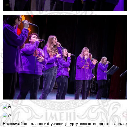
Надзвичайно талановиті учасниці гурту своєю енергією, запал