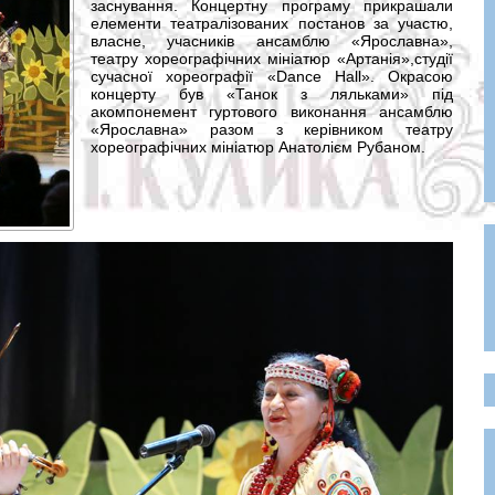
заснування. Концертну програму прикрашали
елементи театралізованих постанов за участю,
власне, учасників ансамблю «Ярославна»,
театру хореографічних мініатюр «Артанія»,студії
сучасної хореографії «Dance Hall». Окрасою
концерту був «Танок з ляльками» під
акомпонемент гуртового виконання ансамблю
«Ярославна» разом з керівником театру
хореографічних мініатюр Анатолієм Рубаном.