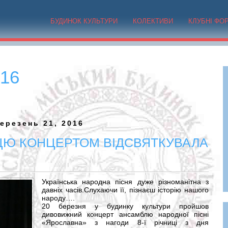
БУДИНОК КУЛЬТУРИ
КОЛЕКТИВИ
КЛУБНІ ФО
16
ерезень 21, 2016
ЦЮ КОНЦЕРТОМ ВІДСВЯТКУВАЛА
Українська народна пісня дуже різноманітна з
давнiх часiв.Слухаючи ïї, пiзнаєш iсторiю нашого
народу….
20 березня у будинку культури пройшов
дивовижний концерт ансамблю народної пісні
«Ярославна» з нагоди 8-ї річниці з дня