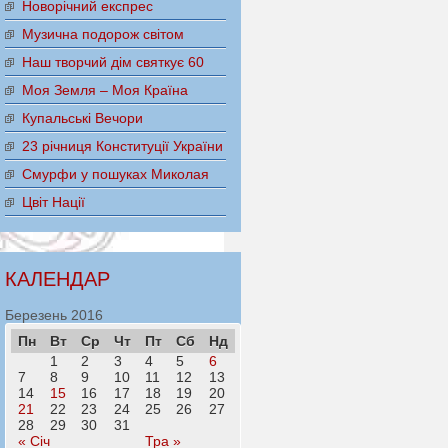
Новорічний експрес
Музична подорож світом
Наш творчий дім святкує 60
Моя Земля – Моя Країна
Купальські Вечори
23 річниця Конституції України
Смурфи у пошуках Миколая
Цвіт Нації
КАЛЕНДАР
Березень 2016
Пн
Вт
Ср
Чт
Пт
Сб
Нд
1
2
3
4
5
6
7
8
9
10
11
12
13
14
15
16
17
18
19
20
21
22
23
24
25
26
27
28
29
30
31
« Січ
Тра »