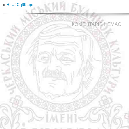
«
HhU2Cq99Lqc
КОМЕНТАРІВ НЕМАЄ