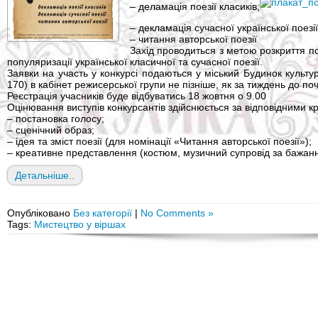
– деламація поезії класиків;
– декламація сучасної української поезії
– читання авторської поезії
Захід проводиться з метою розкриття п
популяризації української класичної та сучасної поезії.
Заявки на участь у конкурсі подаються у міський Будинок культури
170) в кабінет режисерської групи не пізніше, як за тиждень до поч
Реєстрація учасників буде відбуватись 18 жовтня о 9.00
Оцінювання виступів конкурсантів здійснюється за відповідними к
– постановка голосу;
– сценічний образ;
– ідея та зміст поезії (для номінації «Читання авторської поезії»);
– креативне представлення (костюм, музичний супровід за бажан
Детальніше..
Опубліковано
Без категорії
|
No Comments »
Tags:
Мистецтво у віршах