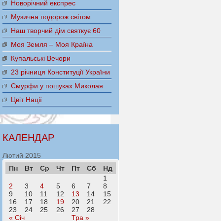
Новорічний експрес
Музична подорож світом
Наш творчий дім святкує 60
Моя Земля – Моя Країна
Купальські Вечори
23 річниця Конституції України
Смурфи у пошуках Миколая
Цвіт Нації
КАЛЕНДАР
Лютий 2015
Пн
Вт
Ср
Чт
Пт
Сб
Нд
1
2
3
4
5
6
7
8
9
10
11
12
13
14
15
16
17
18
19
20
21
22
23
24
25
26
27
28
« Січ
Тра »