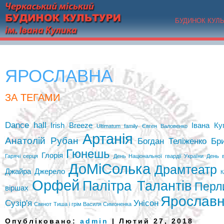
БУДИНОК КУЛ
ЯРОСЛАВНА
ЗА ТЕГАМИ
Dance hall
Irish Breeze
Івана Ку
Ultimatum family
Євген Валовенко
Артанія
Анатолій Рубан
Богдан Теліженко
Бр
Гюнешь
Глорія
Гарячі серця
День Національної гвардії України
День 
ДоМіСолька
Драмтеатр
Джайра
Джерело
К
Орфей
Палітра Талантів
Перл
віршах
Ярослав
Сузір'я
Унісон
Сімнот
Тиша і грім Василя Симоненка
Опубліковано:
admin
| Лютий 27, 2018