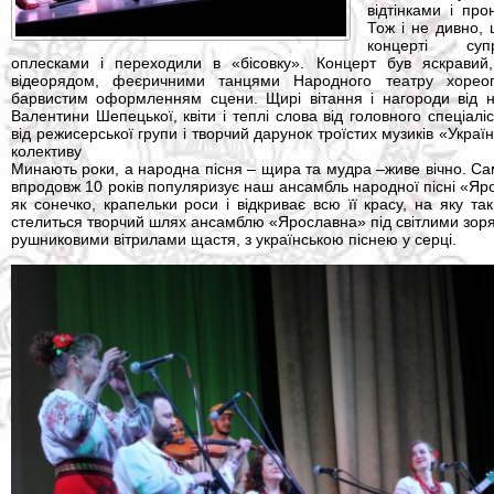
відтінками і про
Тож і не дивно, 
концерті суп
оплесками і переходили в «бісовку». Концерт був яскравий,
відеорядом, феєричними танцями Народного театру хореогр
барвистим оформленням сцени. Щирі вітання і нагороди від н
Валентини Шепецької, квіти і теплі слова від головного спеціал
від режисерської групи і творчий дарунок троїстих музиків «Укр
колективу
Минають роки, а народна пісня – щира та мудра –живе вічно. Са
впродовж 10 років популяризує наш ансамбль народної пісні «Ярос
як сонечко, крапельки роси і відкриває всю її красу, на яку т
стелиться творчий шлях ансамблю «Ярославна» під світлими зоря
рушниковими вітрилами щастя, з українською піснею у серці.