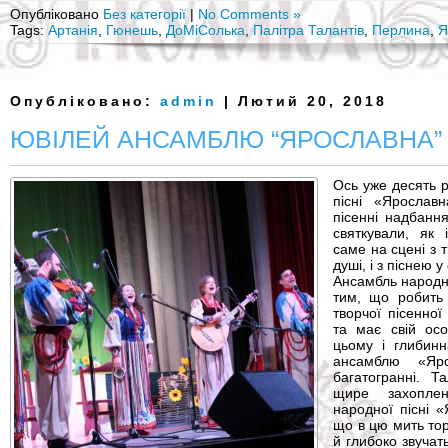
Опубліковано
Без категорії
|
No Comments »
Tags:
Артанія
,
Гюнешь
,
ДоМіСолька
,
Палітра Талантів
,
Перлина
,
Я
Опубліковано:
admin
| Лютий 20, 2018
ЮВІЛЕЙ АНСАМБЛЮ “ЯРОСЛАВНА”
Ось уже десять р
пісні «Ярослав
пісенні надбання
святкували, як 
саме на сцені з 
душі, і з піснею у
Ансамбль народн
тим, що робить
творчої пісенно
та має свій осо
цьому і глибинн
ансамблю «Яр
багатогранні. Т
щире захопле
народної пісні «
що в цю мить тор
й глибоко звучат