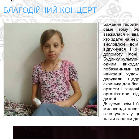
БЛАГОДІЙНИЙ КОНЦЕРТ
Бажання творити
саме тому бла
вважалася й вва
хто здатні на не
висловлює всі
відгукнувся і 
допомогу Ілоні
Будинку культури 
одним виход
побажаннями здо
найкращі худож
дарували щед
скриньку для бла
артисти і глядач
організатори в
дитині.
Дякуємо всім І б
милосердя повер
взяв участь у ц
тільки завдяки 