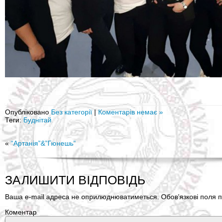
Опубліковано
Без категорії
|
Коментарів немає »
Теги:
Буднітай
«
“Артанія”&”Гюнешь”
ЗАЛИШИТИ ВІДПОВІДЬ
Ваша e-mail адреса не оприлюднюватиметься.
Обов’язкові поля п
Коментар