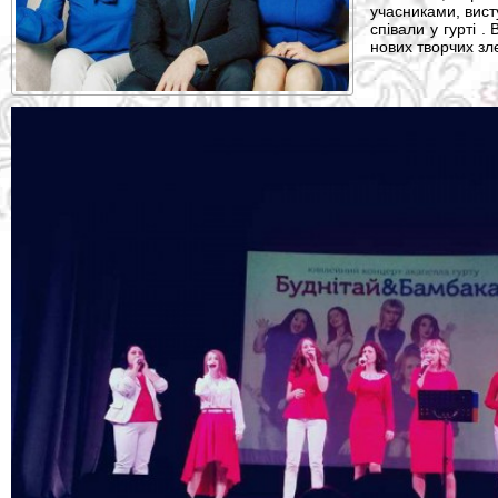
учасниками, висту
співали у гурті 
нових творчих зле