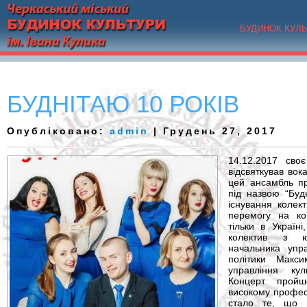
БУДИНОК КУЛ
БУДНІТАЮ 10 РОКІВ
Опубліковано:
admin
| Грудень 27, 2017
14.12.2017 сво
відсвяткував вок
цей ансамбль п
під назвою “Буд
існування колек
перемогу на ко
тільки в Україн
колектив з ю
начальника упра
політики Макс
управління ку
Концерт прой
високому професі
стало те, що 