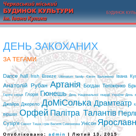
БУДИНОК КУЛ
ДЕНЬ ЗАКОХАНИХ
ЗА ТЕГАМИ
Dance hall
Irish Breeze
Івана Ку
Ultimatum family
Євген Валовенко
Артанія
Анатолій Рубан
Богдан Теліженко
Бр
Гюнешь
Глорія
Гарячі серця
День Національної гвардії України
День 
ДоМіСолька
Драмтеатр
Джайра
Джерело
К
Орфей
Палітра Талантів
Перл
віршах
Ярослав
Сузір'я
Унісон
Сімнот
Тиша і грім Василя Симоненка
Опубліковано:
admin
| Лютий 13, 2015