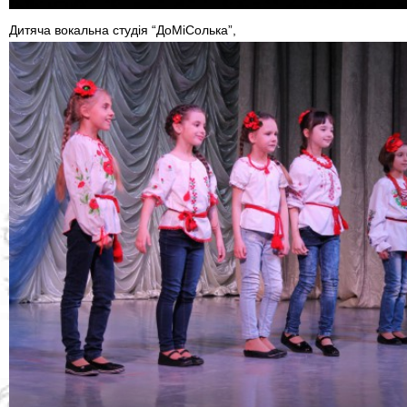
Дитяча вокальна студія “ДоМіСолька”,