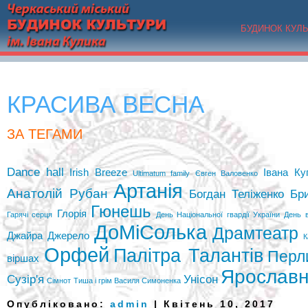
БУДИНОК КУЛ
КРАСИВА ВЕСНА
ЗА ТЕГАМИ
Dance hall
Irish Breeze
Івана Ку
Ultimatum family
Євген Валовенко
Артанія
Анатолій Рубан
Богдан Теліженко
Бр
Гюнешь
Глорія
Гарячі серця
День Національної гвардії України
День 
ДоМіСолька
Драмтеатр
Джайра
Джерело
К
Орфей
Палітра Талантів
Перл
віршах
Ярослав
Сузір'я
Унісон
Сімнот
Тиша і грім Василя Симоненка
Опубліковано:
admin
| Квітень 10, 2017